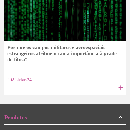
Por que os campos militares e aeroespaciais
estrangeiros atribuem tanta importância à grade
de fibra?
2022-Mar-24
+
Produtos